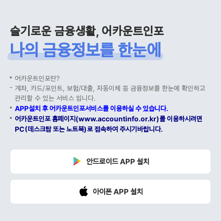
슬기로운 금융생활, 어카운트인포
나의 금융정보를 한눈에
어카운트인포란?
계좌, 카드/포인트, 보험/대출, 자동이체 등 금융정보를 한눈에 확인하고
관리할 수 있는 서비스 입니다.
APP설치 후 어카운트인포서비스를 이용하실 수 있습니다.
어카운트인포 홈페이지(www.accountinfo.or.kr)를 이용하시려면
PC(데스크탑 또는 노트북)로 접속하여 주시기바랍니다.
안드로이드 APP 설치
아이폰 APP 설치