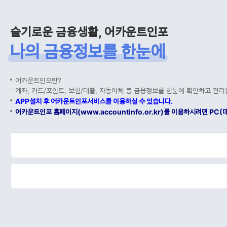
슬기로운 금융생활, 어카운트인포
나의 금융정보를 한눈에
어카운트인포란?
계좌, 카드/포인트, 보험/대출, 자동이체 등 금융정보를 한눈에 확인하고 관리
APP설치 후 어카운트인포서비스를 이용하실 수 있습니다.
어카운트인포 홈페이지(www.accountinfo.or.kr)를 이용하시려면 P