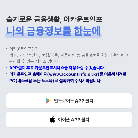
슬기로운 금융생활, 어카운트인포
나의 금융정보를 한눈에
어카운트인포란?
계좌, 카드/포인트, 보험/대출, 자동이체 등 금융정보를 한눈에 확인하고
관리할 수 있는 서비스 입니다.
APP설치 후 어카운트인포서비스를 이용하실 수 있습니다.
어카운트인포 홈페이지(www.accountinfo.or.kr)를 이용하시려면
PC(데스크탑 또는 노트북)로 접속하여 주시기바랍니다.
안드로이드 APP 설치
아이폰 APP 설치