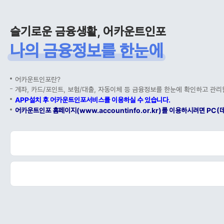
슬기로운 금융생활, 어카운트인포
나의 금융정보를 한눈에
어카운트인포란?
계좌, 카드/포인트, 보험/대출, 자동이체 등 금융정보를 한눈에 확인하고 관리
APP설치 후 어카운트인포서비스를 이용하실 수 있습니다.
어카운트인포 홈페이지(www.accountinfo.or.kr)를 이용하시려면 P