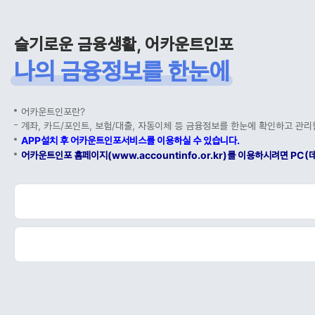
슬기로운 금융생활, 어카운트인포
나의 금융정보를 한눈에
어카운트인포란?
계좌, 카드/포인트, 보험/대출, 자동이체 등 금융정보를 한눈에 확인하고 관리
APP설치 후 어카운트인포서비스를 이용하실 수 있습니다.
어카운트인포 홈페이지(www.accountinfo.or.kr)를 이용하시려면 P